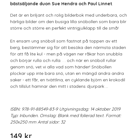
bästsäljande duon Sue Hendra och Paul Linnet
.
Det är en briljant och rolig bilderbok med underbara, och
härliga bilder om den busiga lilla snöbollen som bara blir
större och större en perfekt vintrigjulklapp till de små!
En ensam ung snöboll som fastnat på toppen av ett
berg, bestämmer sig för att besöka den närmsta staden
för att få lite kul - men på vägen ner råkar hon snubbla
och börjar rulla och rulla. . . och när en snöboll rullar
genom snö, vet vi alla vad som händer! Snöbollen
plockar upp inte bara snö, utan en mängd andra andra
saker - ett får, en tvättlina, en cyklande björn en krokodil
och tillslut hamnar den mitt i stadens djurpark ...
ISBN: 978-91-88549-83-9 Utgivningsdag: 14 oktober 2019
Typ: Inbunden. Omslag: Blank med folierad text. Format:
250x250 mm Antal sidor: 32
149 kr