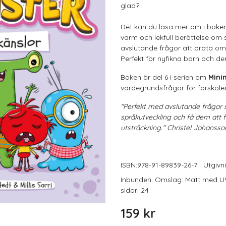
glad?
Det kan du läsa mer om i boke
varm och lekfull berättelse om
avslutande frågor att prata om
Perfekt för nyfikna barn och d
Boken är del 6 i serien om
Mini
värdegrundsfrågor för förskoleål
"Perfekt med avslutande frågor 
språkutveckling och få dem att f
utsträckning." Christel Johanss
ISBN:
978-91-89839-26-7
Utgivn
Inbunden. Omslag: Matt med UV
sidor: 24
159 kr