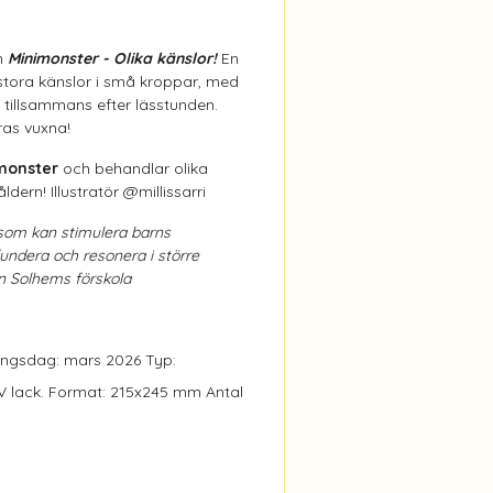
n
Minimonster - Olika känslor!
En
 stora känslor i små kroppar, med
 tillsammans efter lässtunden.
eras vuxna!
monster
och behandlar olika
dern! Illustratör @millissarri
som kan stimulera barns
undera och resonera i större
on Solhems förskola
ingsdag: mars 2026 Typ:
 lack. Format: 215x245 mm Antal