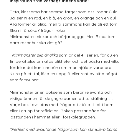
inspiration från värdegrundens värld!
Titta, klossarna har samma färger som oss! ropar Gulo.
Ja, ser ni en röd, en blå, en grön, en orange och en gul.
Alla former är olika, men tillsammans kan de bli ett torn.
Ska ni försöka? frågar fröken.
Minimonstren nickar och börjar bygga. Men Bluos torn
bara rasar hur ska det gå?
I
Minimonster alla är olika
som är del 4 i serien, får du en
fin berättelse om allas olikheter och det bästa med vilka
fördelar det kan innebära om man hjälper varandra.
Klura på ett tal, lösa en uppgift eller rent av hitta något
som försvunnit.
Minimonster är en bokserie som berör relevanta och
viktiga ämnen för de yngre barnen att ta ställning till.
Varje bok i avslutas med frågor att ställa till ditt barn
eller i grupp för reflektion. Boken passar både för
lässtunden i hemmet eller i förskolegruppen.
"Perfekt med avslutande frågor som kan stimulera barns