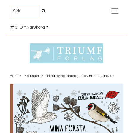
0
Din varukorg
Hem
Produkter
"Mina första vinterdjur" av Emma Jansson