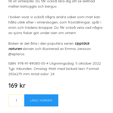
till vit vinterpäls. Du får också lära dig att se skillnad
mellan kattuggla och berguv.
I boken visar vi också några andra saker som man kan
hålla utkik efter i vinterskogen, som fröställningar, spår i
snön och trädens knoppar. Du får också veta vad några
av sjöns fiskar gör under isen om vintern.
Boken är del åtta i den populära serien
Upptäck
naturen
skriven och illustrerad av Emma Jansson
@eplaros.
ISBN: 978-91-89083-55-4 Utgivningsdag: 5 oktober 2022
Typ: Inbunden. Omslag: Matt med lackad text. Format:
250x275 mm Antal sidor: 24
169 kr
LÄGG I KORGEN