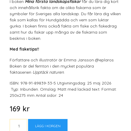
I boken
Mina första landskapsfiskar
får du lära dig kort
och innehållsrik fakta om de olika fiskarna som är
symboler för Sveriges alla landskap. Du får lära dig vilken
fisk som kallas för Hundgädda och vem som luktar
gurka. I boken finns också fakta om fiske och fiskedrag
samt hur du fiskar upp många av de fiskarna som
beskrivs i boken.
Med fisketips!!
Författare och illustratör är Emma Jansson @eplaros
Boken är del femton i den mycket populära
faktaserien
Upptäck naturen
.
ISBN: 978-91-89839-33-5 Utgivningsdag: 25 maj 2026
Typ: Inbunden. Omslag: Matt med lackad text. Format:
250x275 mm Antal sidor: 24
169 kr
LÄGG I KORGEN