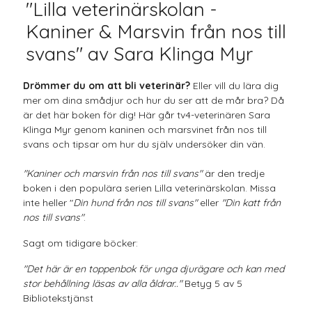
"Lilla veterinärskolan -
Kaniner & Marsvin från nos till
svans" av Sara Klinga Myr
Drömmer du om att bli veterinär?
Eller vill du lära dig
mer om dina smådjur och hur du ser att de mår bra? Då
är det här boken för dig! Här går tv4-veterinären Sara
Klinga Myr genom kaninen och marsvinet från nos till
svans och tipsar om hur du själv undersöker din vän.
"Kaniner och marsvin från nos till svans"
är den tredje
boken i den populära serien Lilla veterinärskolan. Missa
inte heller "
Din hund från nos till svans"
eller
"Din katt från
nos till svans"
.
Sagt om tidigare böcker:
"Det här är en toppenbok för unga djurägare och kan med
stor behållning läsas av alla åldrar.."
Betyg 5 av 5
Bibliotekstjänst