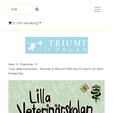
0
Din varukorg
Hem
Produkter
"Lilla veterinärskolan - Kaniner & Marsvin från nos till svans" av Sara
Klinga Myr