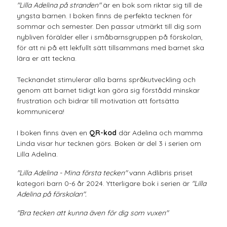
"Lilla Adelina på stranden"
är en bok som riktar sig till de
yngsta barnen. I boken finns de perfekta tecknen för
sommar och semester. Den passar utmärkt till dig som
nybliven förälder eller i småbarnsgruppen på förskolan,
för att ni på ett lekfullt sätt tillsammans med barnet ska
lära er att teckna.
Tecknandet stimulerar alla barns språkutveckling och
genom att barnet tidigt kan göra sig förstådd minskar
frustration och bidrar till motivation att fortsätta
kommunicera!
I boken finns även en
QR-kod
där Adelina och mamma
Linda visar hur tecknen görs. Boken är del 3 i serien om
Lilla Adelina.
"Lilla Adelina - Mina första tecken"
vann Adlibris priset
kategori barn 0-6 år 2024. Ytterligare bok i serien är
"Lilla
Adelina på förskolan".
"Bra tecken att kunna även för dig som vuxen"