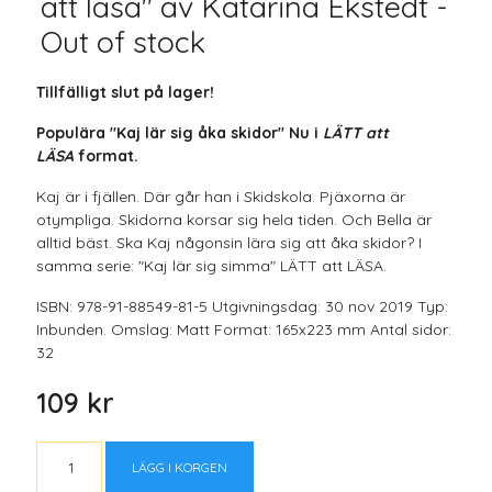
att läsa" av Katarina Ekstedt -
Out of stock
Tillfälligt slut på lager!
Populära "Kaj lär sig åka skidor" Nu i
LÄTT att
LÄSA
format.
Kaj är i fjällen. Där går han i Skidskola. Pjäxorna är
otympliga. Skidorna korsar sig hela tiden. Och Bella är
alltid bäst. Ska Kaj någonsin lära sig att åka skidor? I
samma serie: "Kaj lär sig simma" LÄTT att LÄSA.
ISBN: 978-91-88549-81-5 Utgivningsdag: 30 nov 2019 Typ:
Inbunden. Omslag: Matt Format: 165x223 mm Antal sidor:
32
109 kr
LÄGG I KORGEN