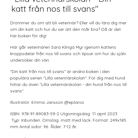
katt från nos till svans"
Drömmer du om att bli veterinär? Eller vill du lära dig mer
om din katt och hur du ser att den mår bra? Då är det
här boken för dig!
Här går veterinären Sara Klinga Myr igenom kattens
kroppsdelar från nos till svans och tipsar om hur du själv
undersöker din vän.
"Din katt från nos till svans" är andra boken i den
populära serien "Lilla veterinärskolan". För dig med hund
hittar du även "Lilla veterinärskolan - din hund från nos till
svans".
Illustratör: Emma Jansson @eplaros
ISBN: 978-91-89083-59-2 Utgivningsdag: 11 april 2023
Typ: Inbunden. Omslag: matt med lack. Format: 249x185
mm Antal sidor: 96 Ålder: 7-12 år.