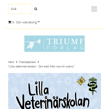
0
Din varukorg
Hem
Faktaböcker
"Lilla veterinärskolan - Din katt från nos till svans"