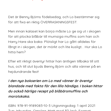
Det är Benny Björns födelsedag, och Lo bestämmer sig
för att fixa en riktig ÖVERRASKNINGSFEST.
Men innan kalaset kan börja måste Lo ge sig ut i skogen
för att plocka blåbär till mumsiga muffins som han och
Harry Hare ska baka. Plötsligt har Lo gått alldeles för
långt in i skogen, det är mörkt och lite kusligt... Hur ska Lo
hitta hem?
Efter ett riktigt äventyr hittar han äntligen tillbaka till sitt
hus, och till slut bjuds Benny Björn och alla vänner på en
hejdundrande fest!
I den nya bokserien om Lo med vänner är äventyr
blandade med fakta för den lilla händiga. I boken hittar
du också härliga recept på blåbärsmuffins och
morotskaka.
ISBN: 978-91-9189083-10-3 Utgivningsdag: 1 april 2021
Typ: Inbunden. Omslag: Matt med 3D lack. Format: