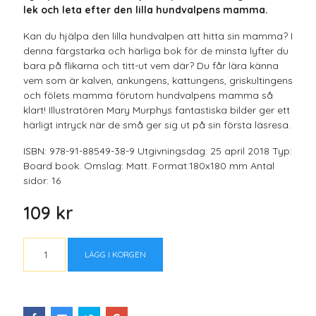
lek och leta efter den lilla hundvalpens mamma.
Kan du hjälpa den lilla hundvalpen att hitta sin mamma? I
denna färgstarka och härliga bok för de minsta lyfter du
bara på flikarna och titt-ut vem där? Du får lära känna
vem som är kalven, ankungens, kattungens, griskultingens
och fölets mamma förutom hundvalpens mamma så
klart! Illustratören Mary Murphys fantastiska bilder ger ett
härligt intryck när de små ger sig ut på sin första läsresa.
ISBN: 978-91-88549-38-9 Utgivningsdag: 25 april 2018 Typ:
Board book. Omslag: Matt. Format:180x180 mm Antal
sidor: 16
109 kr
LÄGG I KORGEN